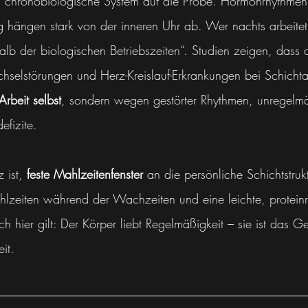
das chronobiologische System auf die Probe. Hormonrhythme
 hängen stark von der inneren Uhr ab. Wer nachts arbeitet,
lb der biologischen Betriebszeiten“. Studien zeigen, dass d
hselstörungen und Herz-Kreislauf-Erkrankungen bei Schichta
rbeit selbst
, sondern wegen gestörter Rhythmen, unregelm
efizite.
 ist, 
feste Mahlzeitenfenster
 an die persönliche Schichtstru
lzeiten während der Wachzeiten und eine leichte, proteinr
h hier gilt: Der Körper liebt Regelmäßigkeit – sie ist das 
it.