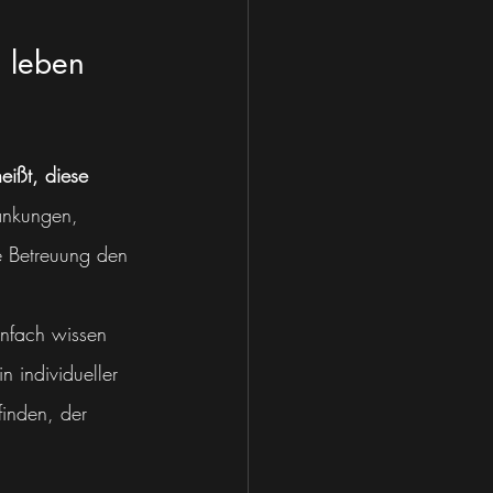
h leben 
eißt, diese 
rankungen, 
te Betreuung den 
infach wissen 
n individueller 
finden, der 