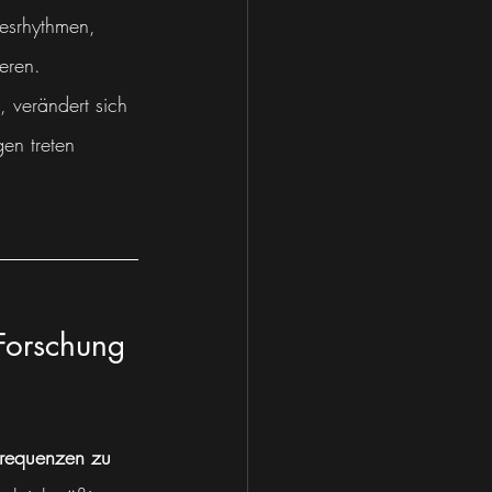
gesrhythmen, 
ieren.
, verändert sich 
en treten 
Forschung 
frequenzen zu 