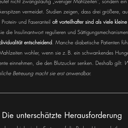
utet nicht zwangsläufig „weniger Mahlzeiten“, sondern ein
kerspitzen vermeidet. Studien zeigen, dass drei größere, 
Protein- und Faseranteil 
oft vorteilhafter sind als viele klei
sie die Insulinantwort regulieren und Sättigungsmechanismen
dividualität entscheidend
. Manche diabetische Patienten fühl
n Mahlzeiten wohler, wenn sie z. B. ein schwankendes Hung
te einnehmen, die den Blutzucker senken. Deshalb gilt: 
W
nliche Betreuung macht sie erst anwendbar.
: Die unterschätzte Herausforderung