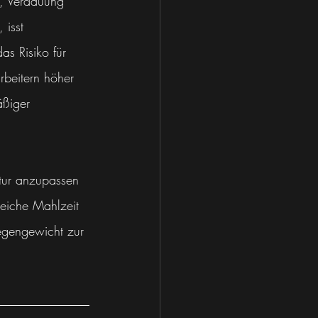
n, Verdauung 
 isst 
as Risiko für 
rbeitern höher 
äßiger 
ktur anzupassen 
eiche Mahlzeit 
Gegengewicht zur 