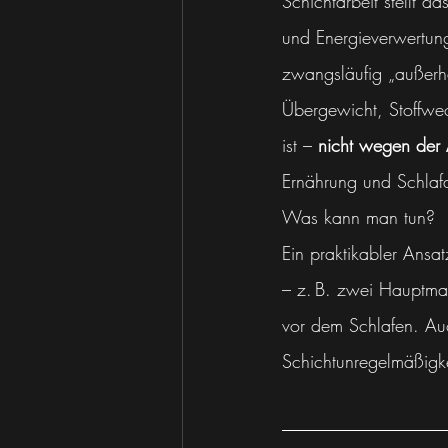
Schichtarbeit stellt 
und Energieverwertung
zwangsläufig „außerha
Übergewicht, Stoffwec
ist – 
nicht wegen der A
Ernährung und Schlafd
Was kann man tun?
Ein praktikabler Ansatz
– z. B. zwei Hauptmah
vor dem Schlafen. Auc
Schichtunregelmäßigke