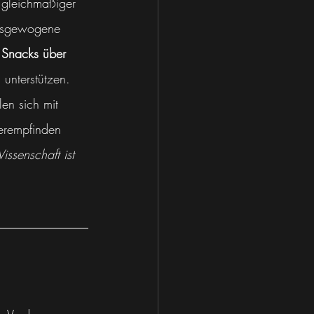
 gleichmäßiger 
ausgewogene 
ne Snacks über 
 unterstützen.
en sich mit 
erempfinden 
issenschaft ist 