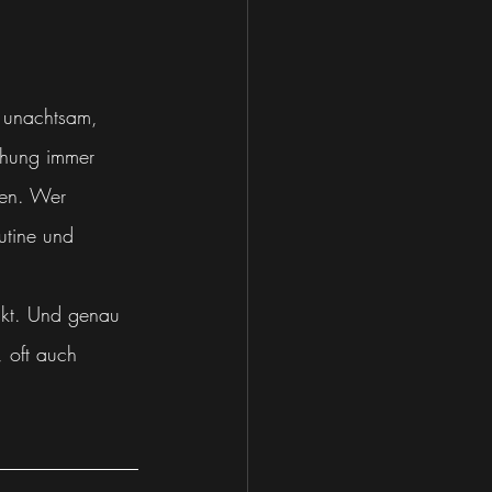
, unachtsam, 
chung immer 
en. Wer 
utine und 
eakt. Und genau 
 oft auch 