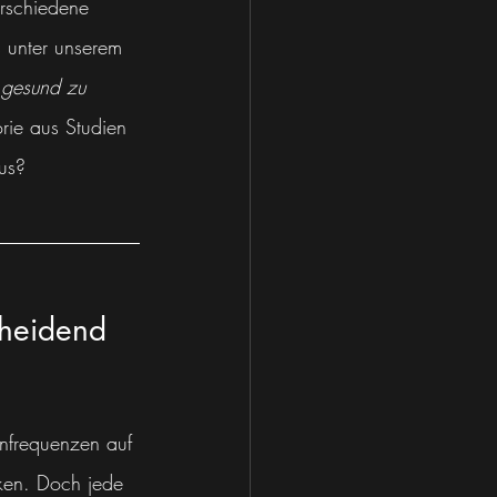
erschiedene 
 unter unserem 
 
gesund zu 
rie aus Studien 
aus?
cheidend 
enfrequenzen auf 
ken. Doch jede 